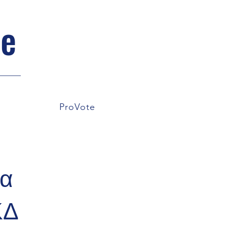
pe
ProVote
ια
ΚΔ