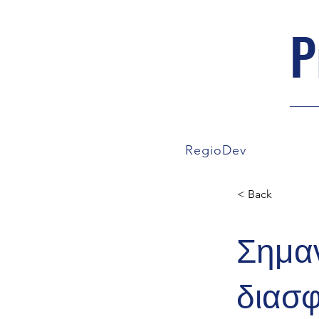
P
RegioDev
< Back
Σημα
διασ