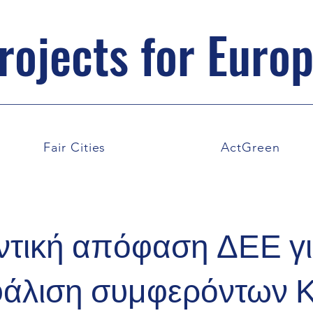
rojects for Euro
Fair Cities
ActGreen
ντική απόφαση ΔΕΕ γ
φάλιση συμφερόντων 